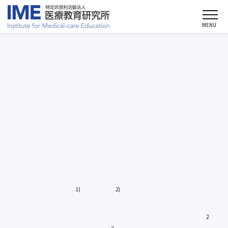
MENU
代替医療情報
（CAM： Complementary and Alternative Medicine）
北陸大学副学長・薬学部長 薬学臨床系薬理学分野
光本 泰秀
教授
PQQとは？
52
ピロロキノリンキノン (Pyrroloquinoline quinone, PQQ) は，
1)
2)
1979年にSalisburyら
とDuineら
によってニコチンアミド，フラ
ビンに次ぐ第3の酸化還元補酵素として見出された。PQQは，2個の
電子の受け渡しによって，酸化型（PQQ）から還元型（PQQH
）に
2
変換される（図1）。このPQQH
は強力な抗酸化物質として作用す