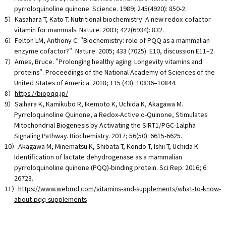
pyrroloquinoline quinone. Science. 1989; 245(4920): 850-2.
5）Kasahara T, Kato T. Nutritional biochemistry: A new redox-cofactor
vitamin for mammals. Nature. 2003; 422(6934): 832.
6）Felton LM, Anthony C. "Biochemistry: role of PQQ as a mammalian
enzyme cofactor?". Nature. 2005; 433 (7025): E10, discussion E11–2.
7）Ames, Bruce. "Prolonging healthy aging: Longevity vitamins and
proteins". Proceedings of the National Academy of Sciences of the
United States of America. 2018; 115 (43): 10836–10844.
8）
https://biopqq.jp/
9）Saihara K, Kamikubo R, Ikemoto K, Uchida K, Akagawa M.
Pyrroloquinoline Quinone, a Redox-Active o-Quinone, Stimulates
Mitochondrial Biogenesis by Activating the SIRT1/PGC-1alpha
Signaling Pathway. Biochemistry. 2017; 56(50): 6615-6625.
10）Akagawa M, Minematsu K, Shibata T, Kondo T, Ishii T, Uchida K.
Identification of lactate dehydrogenase as a mammalian
pyrroloquinoline quinone (PQQ)-binding protein. Sci Rep. 2016; 6:
26723.
11）
https://www.webmd.com/vitamins-and-supplements/what-to-know-
about-pqq-supplements