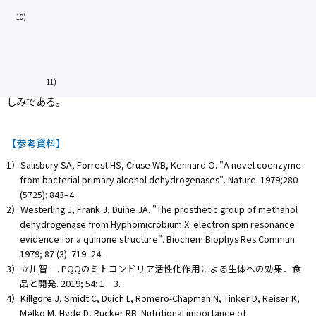
してエネルギー産生を促進させる働きを有することが報告されてい
10)
る
。
PQQは，ミトコンドリアを標的とした作用に起因する様々な効果
が期待されている。米国では，特に脳機能に対する効果に注目さ
れ，記憶力や認知機能改善効果，気分や睡眠の向上を目的に使用さ
11)
れている
。今後の臨床的知見の蓄積や詳細な作用機序の解明が楽
しみである。
【参考資料】
1）Salisbury SA, Forrest HS, Cruse WB, Kennard O. "A novel coenzyme
from bacterial primary alcohol dehydrogenases". Nature. 1979;280
(5725): 843–4.
2）Westerling J, Frank J, Duine JA. "The prosthetic group of methanol
dehydrogenase from Hyphomicrobium X: electron spin resonance
evidence for a quinone structure". Biochem Biophys Res Commun.
1979; 87 (3): 719–24.
3）立川智一. PQQのミトコンドリア活性化作用による生体への効果．食
品と開発. 2019; 54: 1—3.
4）Killgore J, Smidt C, Duich L, Romero-Chapman N, Tinker D, Reiser K,
Melko M, Hyde D, Rucker RB. Nutritional importance of