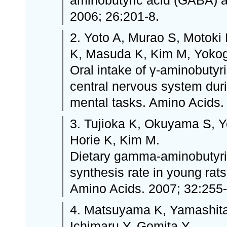
aminobutyric acid (GABA) a
2006; 26:201-8.
2. Yoto A, Murao S, Motoki
K, Masuda K, Kim M, Yokog
Oral intake of γ-aminobutyri
central nervous system dur
mental tasks. Amino Acids.
3. Tujioka K, Okuyama S, 
Horie K, Kim M.
Dietary gamma-aminobutyric 
synthesis rate in young rats
Amino Acids. 2007; 32:255-
4. Matsuyama K, Yamashita
Ichimaru Y, Gomita Y.