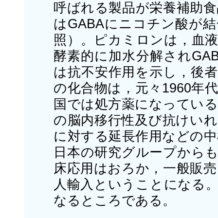
呼ばれる製品が栄養補助食
はGABAにニコチン酸が
照）。ピカミロンは，血液
酵素的に加水分解されGA
は抗不安作用を示し，後者
の化合物は，元々1960
国では処方薬になっている
の脳内移行性及び抗けいれ
に対する延長作用などの中
日本の研究グループからも
床応用はおろか，一般販売
人輸入ということになる。
なるところである。