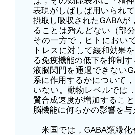
は，その効能表示に「精神
表現がしばしば用いられて
摂取し吸収されたGABA
ることは殆んどない（部分
その一方で，ヒトにおいて
トレスに対して緩和効果を
る免疫機能の低下を抑制す
液脳関門を通過できないG
系に作用するかについて，
いない。動物レベルでは，
質合成速度が増加すること
脳機能に何らかの影響を与
米国では，GABA類縁化合物